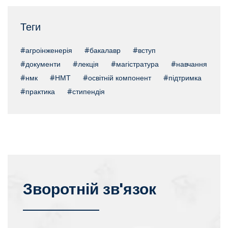
Теги
#агроінженерія
#бакалавр
#вступ
#документи
#лекція
#магістратура
#навчання
#нмк
#НМТ
#освітній компонент
#підтримка
#практика
#стипендія
Зворотній зв'язок