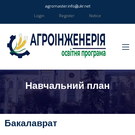
agromaster.info@ukr.net
Login
Register
Notice
Навчальний план
Бакалаврат