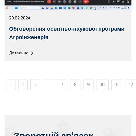
29.02.2024
Обговорення освітньо-наукової програми
Агроінженерія
Детально
‹
1
2
...
7
8
9
10
11
12
Зворотній зв'язок